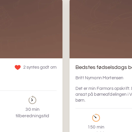
Bedstes fødselsdags bo
2 syntes godt om
Britt Nymann Mortensen
Det er min Farmors opskrift. 
ansat på børneafdelingen i Vib
børn.
30 min
tilberedningstid
150 min