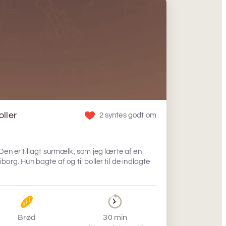
ller
2 syntes godt om
Den er tillagt surmælk, som jeg lærte af en
org. Hun bagte af og til boller til de indlagte
Brød
30 min