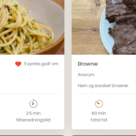
Brownie
5 syntes godt om
Anonym
Nem og snasket brownie.
25 min
60 min
tilberedningstid
total tid