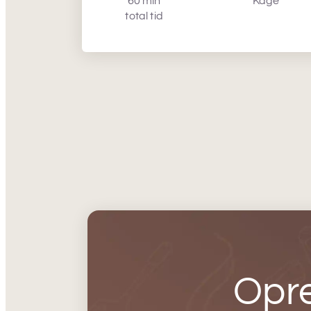
60 min
Kage
total tid
Opre