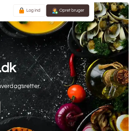
Log ind
Opret bruger
.dk
hverdagsretter.