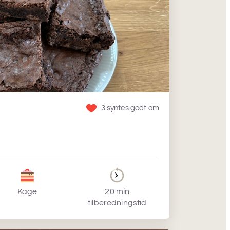
3 syntes godt om
Kage
20 min
tilberedningstid