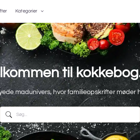
fter
Kategorier
lkommen til kokkebog
ede madunivers, hvor familieopskrifter møder 