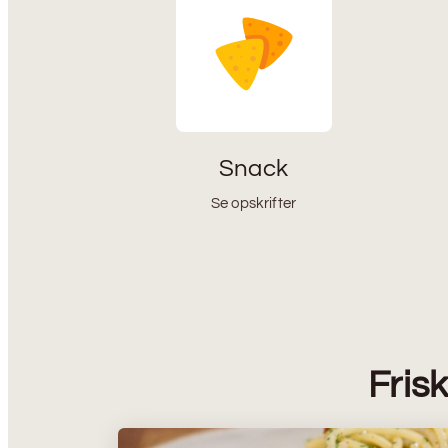
Snack
Se opskrifter
Fris