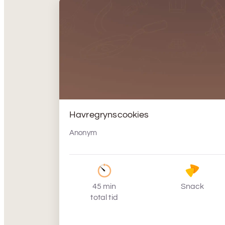
Havregrynscookies
Anonym
45 min
Snack
total tid