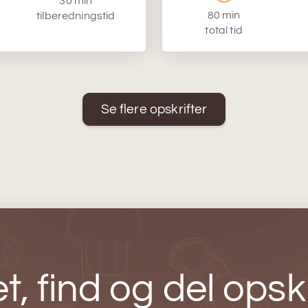
30 min
80 min
tilberedningstid
total tid
Se flere opskrifter
t, find og del opskr