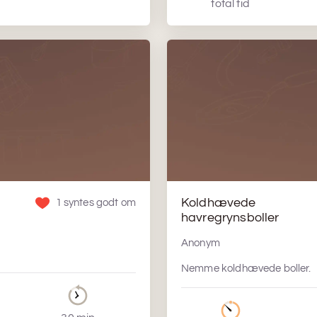
total tid
Koldhævede
1 syntes godt om
havregrynsboller
Anonym
Nemme koldhævede boller.