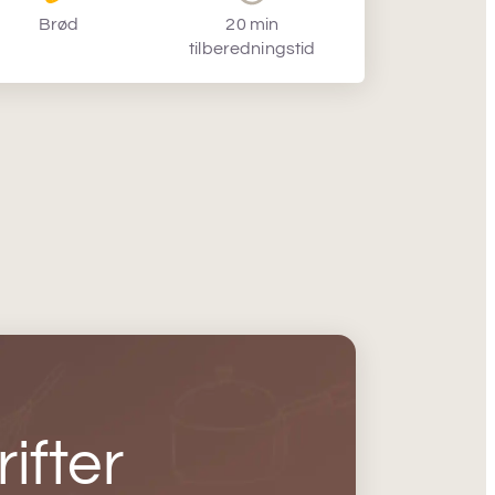
Brød
20 min
tilberedningstid
ifter